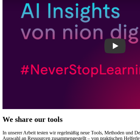
We share our tools
In unserer Arbeit testen wir regelmäßig neue Tools, Methoden und Denk
Auswahl an Ressourcen zusammengestellt – von praktischen Helferlein