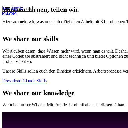
nion digital
Was wir lernen, teilen wir.
Menü
Öffnen
Hier sammeln wir, was uns in der täglichen Arbeit mit KI und neuen Te
und kuratierteLin
We share our skills
Wir glauben daran, dass Wissen mehr wird, wenn man es teilt. Deshalb
einer Codebase abstrahiert und nicht-technisch und bietet Optionen
und zu schärfen.
Unsere Skills sollen euch den Einstieg erleichtern, Arbeitsprozesse 
Download Claude Skills
We share our knowledge
Wir teilen unser Wissen. Mit Freude. Und mit allen. In diesem Channe
Video abspielen