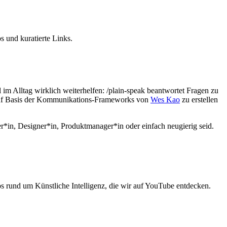
s und kuratierte Links.
eiteilft Präsentationen, Claude Skills, Videos
 im Alltag wirklich weiterhelfen: /plain-speak beantwortet Fragen zu
en auf Basis der Kommunikations-Frameworks von
Wes Kao
zu erstellen
ler*in, Designer*in, Produktmanager*in oder einfach neugierig seid.
os rund um Künstliche Intelligenz, die wir auf YouTube entdecken.